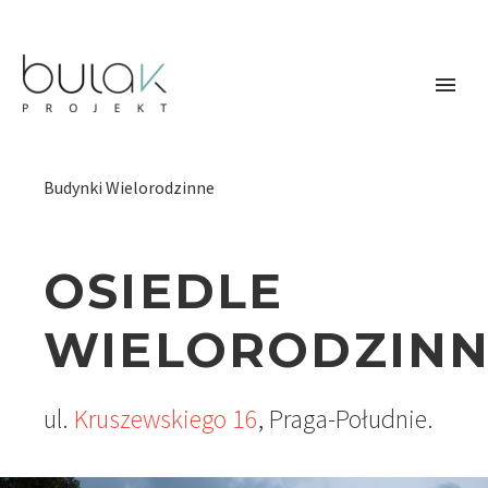


Budynki Wielorodzinne
OSIEDLE
WIELORODZIN
ul.
Kruszewskiego 16
, Praga-Południe.