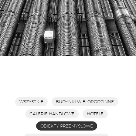
WSZYSTKIE
BUDYNKI WIELORODZINNE
GALERIE HANDLOWE
HOTELE
OBIEKTY PRZEMYSŁOWE